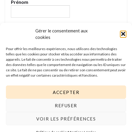
Prénom
E-mail
*
Gérer le consentement aux
cookies
Pour offrir les meilleures expériences, nous utilisons des technologies
Nous gardons vos données privées et ne les
telles que les cookies pour stocker et/ou accéder aux informations des
partageons qu’avec les tierces parties qui rendent ce
appareils. Le fait de consentir à ces technologies nous permettra de traiter
service possible. Lire notre politique de confidentialité
des données telles que le comportement de navigation ou les ID uniques sur
ce site. Le fait de ne pas consentir ou de retirer son consentement peut avoir
pour plus d’informations.
un effet négatif sur certaines caractéristiques et fonctions.
ACCEPTER
REFUSER
VOIR LES PRÉFÉRENCES