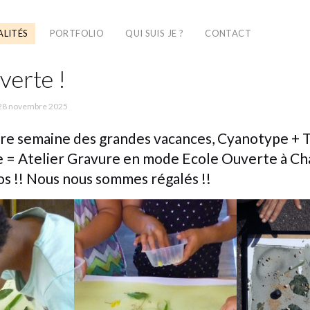
LITÉS
PORTFOLIO
QUI SUIS JE ?
CONTACT
verte !
28 novembre 2025
re semaine des grandes vacances, Cyanotype + T
e = Atelier Gravure en mode Ecole Ouverte à Ch
tos !! Nous nous sommes régalés !!