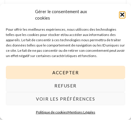
E-mail
*
Gérer le consentement aux
cookies
Pour offrir les meilleures expériences, nous utilisons des technologies
Nous gardons vos données privées et ne les
telles que les cookies pour stocker et/ou accéder aux informations des
partageons qu’avec les tierces parties qui rendent ce
appareils. Le fait de consentir à ces technologies nous permettra de traiter
service possible. Lire notre politique de confidentialité
des données telles que le comportement de navigation ou les ID uniques sur
ce site. Le fait de ne pas consentir ou de retirer son consentement peut avoir
pour plus d’informations.
un effet négatif sur certaines caractéristiques et fonctions.
ACCEPTER
REFUSER
VOIR LES PRÉFÉRENCES
Politique de cookies
Mentions Légales
© Anne-Sophie Delion 2019 . Tous les droits réservés . Photos : Jacques