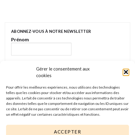
ABONNEZ-VOUS À NOTRE NEWSLETTER
Prénom
E-mail
*
Gérer le consentement aux
cookies
Pour offrir les meilleures expériences, nous utilisons des technologies
Nous gardons vos données privées et ne les
telles que les cookies pour stocker et/ou accéder aux informations des
partageons qu’avec les tierces parties qui rendent ce
appareils. Le fait de consentir à ces technologies nous permettra de traiter
service possible. Lire notre politique de confidentialité
des données telles que le comportement de navigation ou les ID uniques sur
ce site. Le fait de ne pas consentir ou de retirer son consentement peut avoir
pour plus d’informations.
un effet négatif sur certaines caractéristiques et fonctions.
ACCEPTER