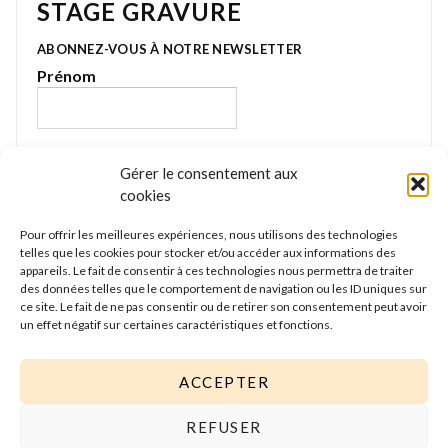
STAGE GRAVURE
ABONNEZ-VOUS À NOTRE NEWSLETTER
Prénom
E-mail
*
Gérer le consentement aux
cookies
Pour offrir les meilleures expériences, nous utilisons des technologies
Nous gardons vos données privées et ne les
telles que les cookies pour stocker et/ou accéder aux informations des
partageons qu’avec les tierces parties qui rendent ce
appareils. Le fait de consentir à ces technologies nous permettra de traiter
service possible. Lire notre politique de confidentialité
des données telles que le comportement de navigation ou les ID uniques sur
ce site. Le fait de ne pas consentir ou de retirer son consentement peut avoir
pour plus d’informations.
un effet négatif sur certaines caractéristiques et fonctions.
ACCEPTER
REFUSER