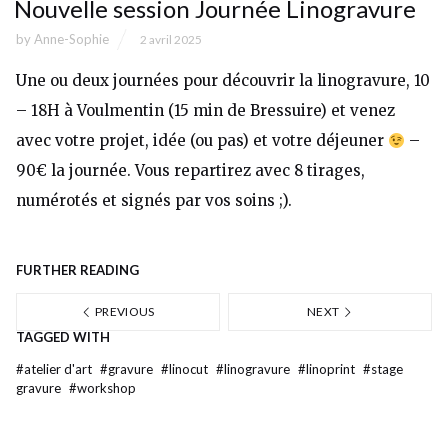
Nouvelle session Journée Linogravure
by
Anne-Sophie
2 avril 2025
Une ou deux journées pour découvrir la linogravure, 10
– 18H à Voulmentin (15 min de Bressuire) et venez
avec votre projet, idée (ou pas) et votre déjeuner
–
90€ la journée. Vous repartirez avec 8 tirages,
numérotés et signés par vos soins ;).
FURTHER READING
PREVIOUS
NEXT
TAGGED WITH
#
atelier d'art
#
gravure
#
linocut
#
linogravure
#
linoprint
#
stage
gravure
#
workshop