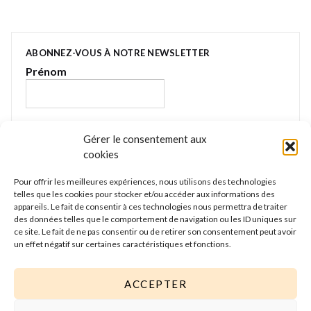
ABONNEZ-VOUS À NOTRE NEWSLETTER
Prénom
E-mail
*
Gérer le consentement aux
cookies
Pour offrir les meilleures expériences, nous utilisons des technologies
Nous gardons vos données privées et ne les
telles que les cookies pour stocker et/ou accéder aux informations des
partageons qu’avec les tierces parties qui rendent ce
appareils. Le fait de consentir à ces technologies nous permettra de traiter
service possible. Lire notre politique de confidentialité
des données telles que le comportement de navigation ou les ID uniques sur
ce site. Le fait de ne pas consentir ou de retirer son consentement peut avoir
pour plus d’informations.
un effet négatif sur certaines caractéristiques et fonctions.
ACCEPTER