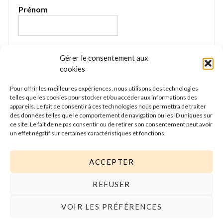
Prénom
E-mail
*
Gérer le consentement aux
cookies
Pour offrir les meilleures expériences, nous utilisons des technologies
Nous gardons vos données privées et ne les
telles que les cookies pour stocker et/ou accéder aux informations des
partageons qu’avec les tierces parties qui rendent ce
appareils. Le fait de consentir à ces technologies nous permettra de traiter
service possible. Lire notre politique de confidentialité
des données telles que le comportement de navigation ou les ID uniques sur
ce site. Le fait de ne pas consentir ou de retirer son consentement peut avoir
pour plus d’informations.
un effet négatif sur certaines caractéristiques et fonctions.
ACCEPTER
REFUSER
VOIR LES PRÉFÉRENCES