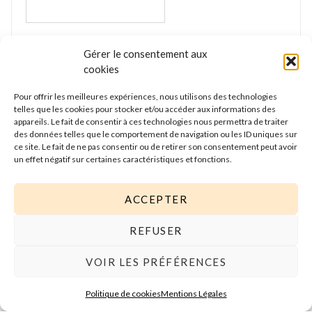
E-mail
*
Gérer le consentement aux
cookies
Pour offrir les meilleures expériences, nous utilisons des technologies
Nous gardons vos données privées et ne les
telles que les cookies pour stocker et/ou accéder aux informations des
partageons qu’avec les tierces parties qui rendent ce
appareils. Le fait de consentir à ces technologies nous permettra de traiter
service possible. Lire notre politique de confidentialité
des données telles que le comportement de navigation ou les ID uniques sur
ce site. Le fait de ne pas consentir ou de retirer son consentement peut avoir
pour plus d’informations.
un effet négatif sur certaines caractéristiques et fonctions.
ACCEPTER
REFUSER
VOIR LES PRÉFÉRENCES
Politique de cookies
Mentions Légales